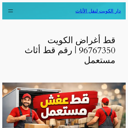
دار الكويت لنقل الأثاث
قط أغراض الكويت
96767350 | رقم قط أثاث
مستعمل