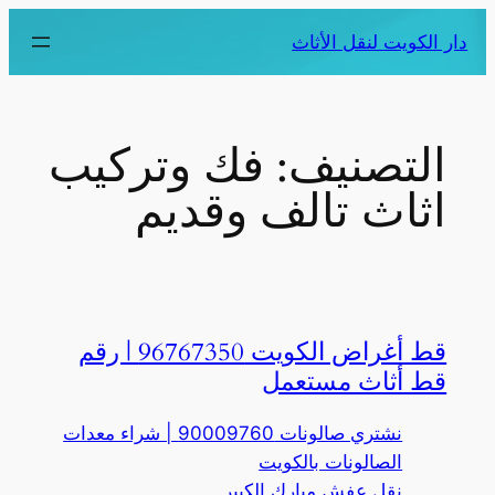
دار الكويت لنقل الأثاث
التصنيف:
فك وتركيب
اثاث تالف وقديم
قط أغراض الكويت 96767350 | رقم
قط أثاث مستعمل
نشتري صالونات 90009760 | شراء معدات
الصالونات بالكويت
نقل عفش مبارك الكبير